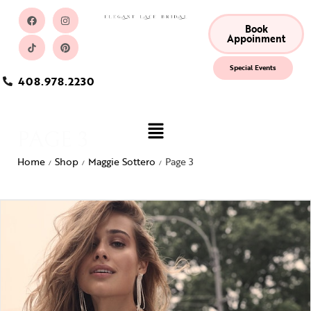
Book
Appoinment
Special Events
408.978.2230
PAGE 3
Home
Shop
Maggie Sottero
Page 3
/
/
/